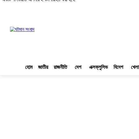
লগ ইন/যো
৭ই আগস্ট, ২০২৬ খ্রিস্টাব্দ
|
২৩শে শ্রাবণ, ১৪৩৩ বঙ্গাব্দ
|
২৩শে সফর, ১৪৪৮ হিজরি
হোম
জাতীয়
রাজনীতি
দেশ
এক্সক্লুসিভ
বিদেশ
খেলা