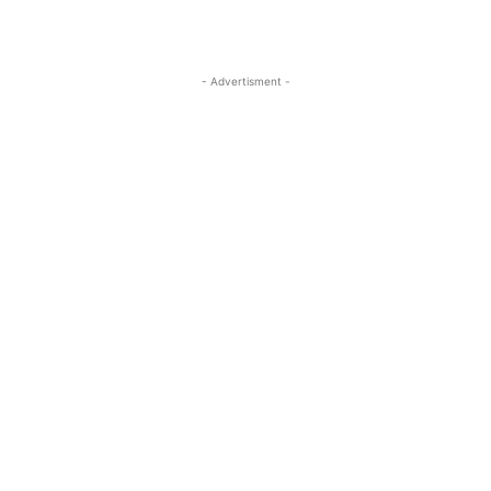
- Advertisment -
MOST READ