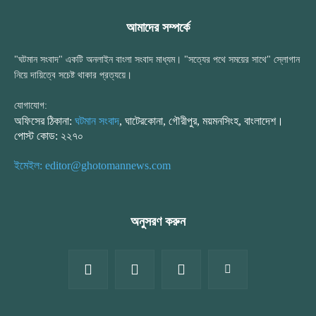
আমাদের সম্পর্কে
"ঘটমান সংবাদ" একটি অনলাইন বাংলা সংবাদ মাধ্যম। "সত্যের পথে সময়ের সাথে" স্লোগান
নিয়ে দায়িত্বে সচেষ্ট থাকার প্রত্যয়ে।
যোগাযোগ:
অফিসের ঠিকানা:
ঘটমান সংবাদ
, ঘাটেরকোনা, গৌরীপুর, ময়মনসিংহ, বাংলাদেশ।
পোস্ট কোড: ২২৭০
ইমেইল: editor@ghotomannews.com
অনুসরণ করুন