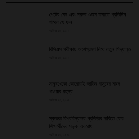
পেটের মেদ এবং দ্রুত ওজন কমাতে প্রতিদিন
খাবেন যে ফল
অক্টোবর ২৪, ২০২৪
বিসিএস পরীক্ষায় অংশগ্রহণ নিয়ে নতুন সিদ্ধান্ত
অক্টোবর ২৪, ২০২৪
মানুষখেকো কোরোয়াই জাতির মানুষের মাংস
খাওয়ার রহস্য
অক্টোবর ২৩, ২০২৪
স্বতন্ত্র বিশ্ববিদ্যালয় প্রতিষ্ঠার দাবিতে ফের
শিক্ষার্থীদের সড়ক অবরোধ
অক্টোবর ২৩, ২০২৪