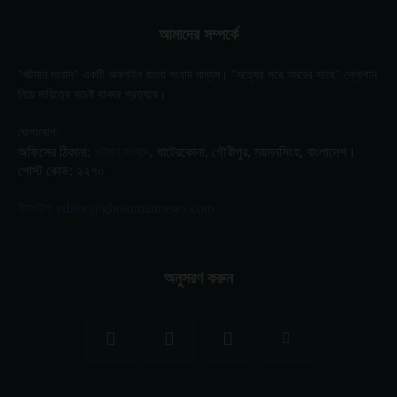
আমাদের সম্পর্কে
"ঘটমান সংবাদ" একটি অনলাইন বাংলা সংবাদ মাধ্যম। "সত্যের পথে সময়ের সাথে" স্লোগান
নিয়ে দায়িত্বে সচেষ্ট থাকার প্রত্যয়ে।
যোগাযোগ:
অফিসের ঠিকানা:
ঘটমান সংবাদ
, ঘাটেরকোনা, গৌরীপুর, ময়মনসিংহ, বাংলাদেশ।
পোস্ট কোড: ২২৭০
ইমেইল: editor@ghotomannews.com
অনুসরণ করুন