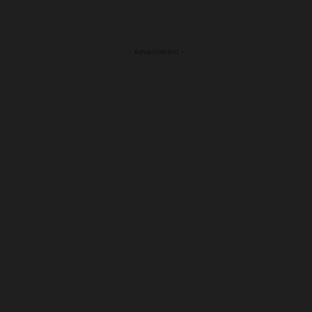
- Advertisment -
MOST READ