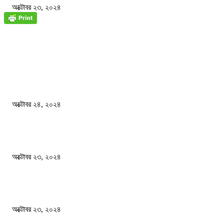
অক্টোবর ২৩, ২০২৪
জাতীয়
বিসিএস পরীক্ষায় অংশগ্রহণ নিয়ে নতুন সিদ্ধান্ত
অক্টোবর ২৪, ২০২৪
স্বতন্ত্র বিশ্ববিদ্যালয় প্রতিষ্ঠার দাবিতে ফের শিক্ষার্থীদের সড়ক অবরোধ
অক্টোবর ২৩, ২০২৪
কী ঘটছে বঙ্গভবনে ?
অক্টোবর ২৩, ২০২৪
দেশ