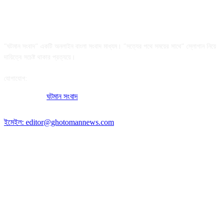
আমাদের সম্পর্কে
"ঘটমান সংবাদ" একটি অনলাইন বাংলা সংবাদ মাধ্যম। "সত্যের পথে সময়ের সাথে" স্লোগান নিয়ে
দায়িত্বে সচেষ্ট থাকার প্রত্যয়ে।
যোগাযোগ:
অফিসের ঠিকানা:
ঘটমান সংবাদ
, ঘাটেরকোনা, গৌরীপুর, ময়মনসিংহ, বাংলাদেশ।
পোস্ট কোড: ২২৭০
ইমেইল: editor@ghotomannews.com
অনুসরণ করুন