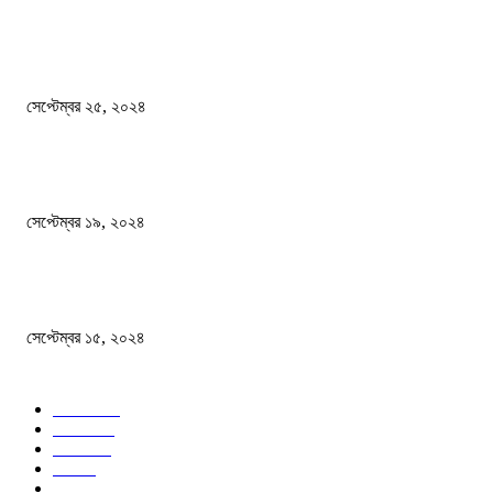
এখনো ষড়যন্ত্রে লিপ্ত শেখ হাসিনার প্রেতাত্মারা
সেপ্টেম্বর ২৫, ২০২৪
বালুভর্তি ট্রাকের ভিতর থেকে জব্দ অর্ধকোটি টাকার ভারতীয় চিনি
সেপ্টেম্বর ১৯, ২০২৪
বন্যায় ভিজে নষ্ট বই-খাতা, বিপাকে শিক্ষার্থীরা
সেপ্টেম্বর ১৫, ২০২৪
জনপ্রিয় ক্যাটাগরি
সব খবর
618
জাতীয়
285
বিদেশ
102
খেলা
86
শিক্ষা
77