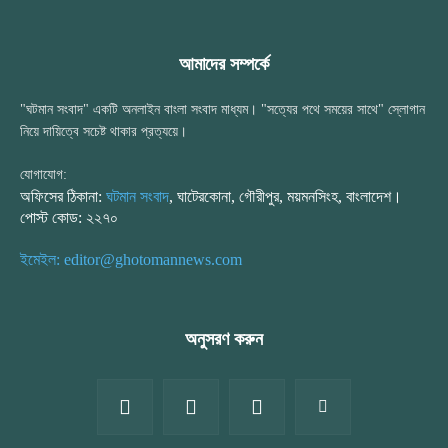
আমাদের সম্পর্কে
"ঘটমান সংবাদ" একটি অনলাইন বাংলা সংবাদ মাধ্যম। "সত্যের পথে সময়ের সাথে" স্লোগান
নিয়ে দায়িত্বে সচেষ্ট থাকার প্রত্যয়ে।
যোগাযোগ:
অফিসের ঠিকানা:
ঘটমান সংবাদ
, ঘাটেরকোনা, গৌরীপুর, ময়মনসিংহ, বাংলাদেশ।
পোস্ট কোড: ২২৭০
ইমেইল: editor@ghotomannews.com
অনুসরণ করুন