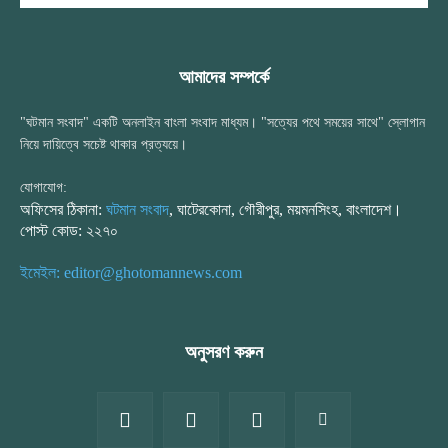
আমাদের সম্পর্কে
"ঘটমান সংবাদ" একটি অনলাইন বাংলা সংবাদ মাধ্যম। "সত্যের পথে সময়ের সাথে" স্লোগান
নিয়ে দায়িত্বে সচেষ্ট থাকার প্রত্যয়ে।
যোগাযোগ:
অফিসের ঠিকানা:
ঘটমান সংবাদ
, ঘাটেরকোনা, গৌরীপুর, ময়মনসিংহ, বাংলাদেশ।
পোস্ট কোড: ২২৭০
ইমেইল: editor@ghotomannews.com
অনুসরণ করুন