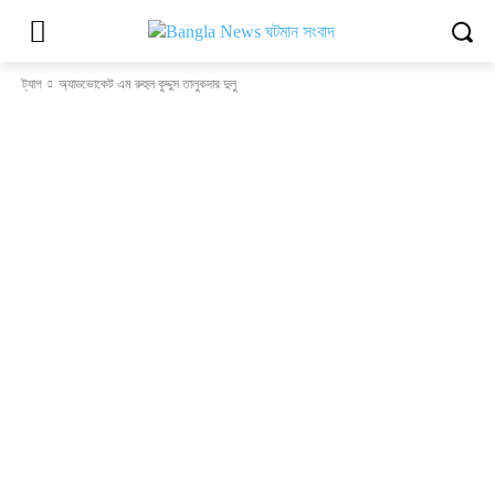
ট্যাগ
অ্যাডভোকেট এম রুহুল কুদ্দুস তালুকদার দুলু