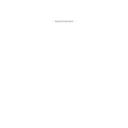
- Advertisment -
MOST READ