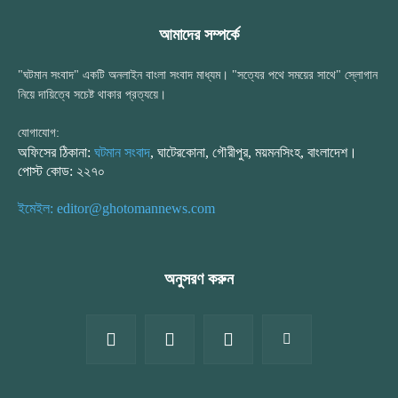
আমাদের সম্পর্কে
"ঘটমান সংবাদ" একটি অনলাইন বাংলা সংবাদ মাধ্যম। "সত্যের পথে সময়ের সাথে" স্লোগান
নিয়ে দায়িত্বে সচেষ্ট থাকার প্রত্যয়ে।
যোগাযোগ:
অফিসের ঠিকানা:
ঘটমান সংবাদ
, ঘাটেরকোনা, গৌরীপুর, ময়মনসিংহ, বাংলাদেশ।
পোস্ট কোড: ২২৭০
ইমেইল: editor@ghotomannews.com
অনুসরণ করুন