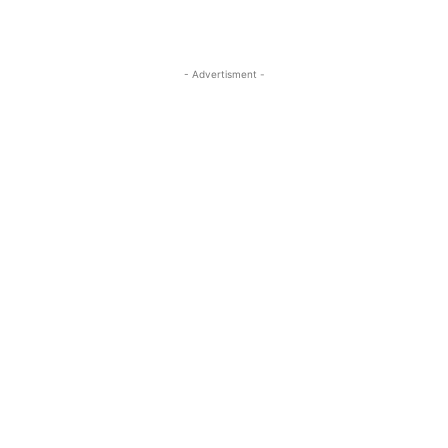
- Advertisment -
MOST READ