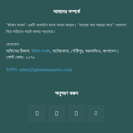
আমাদের সম্পর্কে
"ঘটমান সংবাদ" একটি অনলাইন বাংলা সংবাদ মাধ্যম। "সত্যের পথে সময়ের সাথে" স্লোগান
নিয়ে দায়িত্বে সচেষ্ট থাকার প্রত্যয়ে।
যোগাযোগ:
অফিসের ঠিকানা:
ঘটমান সংবাদ
, ঘাটেরকোনা, গৌরীপুর, ময়মনসিংহ, বাংলাদেশ।
পোস্ট কোড: ২২৭০
ইমেইল: editor@ghotomannews.com
অনুসরণ করুন