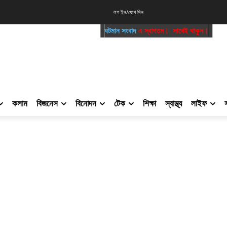
লগ ইন/যোগ দিন
ঘটমান সংবাদ
এ স্বাগতম। সাথেই থাকুন।
কলাম
বিজনেস
বিনোদন
টেক
শিক্ষা
স্বাস্থ্য
লাইফ