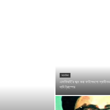
আমেরিকা
এফবিআই’র জব্দ করা ফাইলগুলো স্বাধীনভা
দাবি ট্রাম্পের