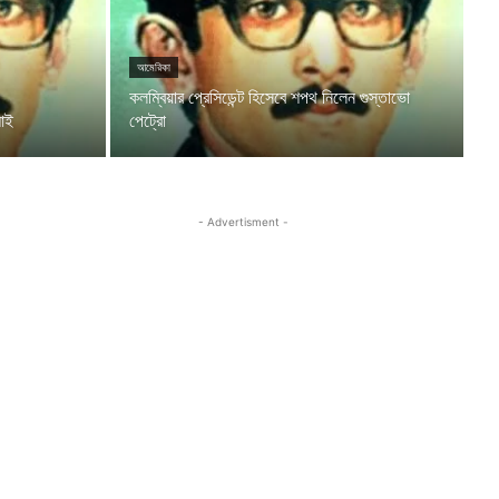
আমেরিকা
কলম্বিয়ার প্রেসিডেন্ট হিসেবে শপথ নিলেন গুস্তাভো
িআই
পেট্রো
- Advertisment -