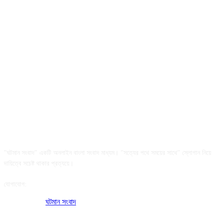
আমাদের সম্পর্কে
"ঘটমান সংবাদ" একটি অনলাইন বাংলা সংবাদ মাধ্যম। "সত্যের পথে সময়ের সাথে" স্লোগান নিয়ে
দায়িত্বে সচেষ্ট থাকার প্রত্যয়ে।
যোগাযোগ:
অফিসের ঠিকানা:
ঘটমান সংবাদ
, ঘাটেরকোনা, গৌরীপুর, ময়মনসিংহ, বাংলাদেশ।
পোস্ট কোড: ২২৭০