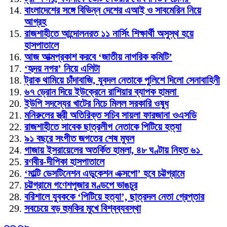
বাংলাদেশের সঙ্গে বিভিন্ন দেশের এআই ও সাবমেরিন নিয়ে
আগ্রহ
রাজশাহীতে আন্দোলনরত ১১ নার্সিং শিক্ষার্থী অসুস্থ হয়ে
হাসপাতালে
আজ আত্মপ্রকাশ করবে ‘জাতীয় নাগরিক কমিটি’
‘হৃদয় নগর’ নিয়ে এলিটা
ট্রাক থামিয়ে চাঁদাবাজি, যুবদল নেতাকে পুলিশে দিলো সেনাবাহিনী
৬৭ ড্রোন দিয়ে ইউক্রেনে রাশিয়ার ব্যাপক হামলা
ইউপি সদস্যের খাটের নিচে মিলল সরকারি ওষুধ
মনিরুলের স্ত্রী অতিরিক্ত সচিব সায়লা ফারজানা ওএসডি
রাজশাহীতে সাবেক ছাত্রলীগ নেতাকে পিটিয়ে হত্যা
৯১ বছরে সংগীত জগতের শেষ মুঘল
গাজায় ইসরায়েলের অতর্কিত হামলা, ৪৮ ঘণ্টায় নিহত ৬১
রণবীর-দীপিকা হাসপাতালে
‘মাল্টি ডেসটিনেশন এডুকেশন এক্সপো’ হবে চট্টগ্রামে
চট্টগ্রামে গণেশপূজার মণ্ডপে ভাঙচুর
বরিশালে যুবককে ‘পিটিয়ে হত্যা’, ছাত্রদল নেতা গ্রেপ্তার
সবচেয়ে বড় হুমকির মুখে বিশ্বব্যবস্থা