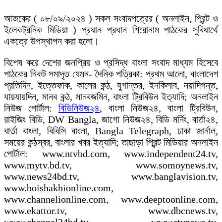
আজকের ( ০৮/০৯/২০২৪ ) সকল সংবাদপত্রের ( অনলাইন, প্রিন্ট ও
ইলেকট্রনিক মিডিয়া ) প্রধান প্রধান শিরোনাম পাঠকের সুবিধার্থে
একত্রে উপস্থাপন করা হলো।
বিশেষ করে দেশের জনপ্রিয় ও প্রসিদ্ধ বাংলা সংবাদ মাধ্যম হিসেবে
পাঠকের নিকট সমাদৃত যেমন- দৈনিক পত্রিকা: প্রথম আলো, বাংলাদেশ
প্রতিদিন, ইত্তেফাক, কালের কন্ঠ, যুগান্তর, ইনকিলাব, নয়াদিগন্ত,
যায়যায়দিন, মানব কন্ঠ, মানবজমিন, বাংলা ট্রিবিউন ইত্যাদি; অনলাইন
নিউজ পোর্টাল:
বিডিনিউজ২৪
, বাংলা নিউজ২৪, বাংলা ট্রিবিউন,
রাইজিং বিডি, DW Bangla, জাগো নিউজ২৪, বিডি মর্নিং, বার্তা২৪,
বার্তা বাংলা, বিবিসি বাংলা, Bangla Telegraph, ঢাকা জার্নাল,
সময়ের কন্ঠস্বর, বাংলার খবর ইত্যাদি; তাছাড়া প্রিন্ট মিডিয়ার অনলাইন
পোর্টাল: www.ntvbd.com, www.independent24.tv,
www.mytv.bd.tv, www.somoynews.tv,
www.news24bd.tv, www.banglavision.tv,
www.boishakhionline.com,
www.channelionline.com, www.deeptoonline.com,
www.ekattor.tv, www.dbcnews.tv,