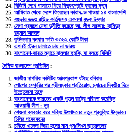
বিজিবি দেখে পালাতে গিয়ে বিদ্যুৎস্পৃষ্টে যুবকের মৃত্যু
আমিরাত থেকে দেশে ফিরেছেন কারাদণ্ড পাওয়া ১৪ বাংলাদেশি
বগুড়ায় ৬৬৩ রাউন্ড কার্তুজসহ একনলা বন্দুক উদ্ধার
মেগা প্রকল্পে মেগা দুর্নীতি করেছে আ. লীগ সরকার: হামিদুর
রহমান আজাদ
কুমিল্লায় বন্যায় ক্ষতি ৩৩৬২ কোটি টাকা
এখনই ট্রেন চালাতে চায় না ভারত
বাংলাদেশ-ভারত ম্যাচে হামলার হুমকি, যা বলছে বিসিবি
দৈনিক বাংলাদেশ প্রতিদিন
:
জাতীয় নাগরিক কমিটির আত্মপ্রকাশ ঘটছে রবিবার
পোপের সেঞ্চুরির পর শ্রীলঙ্কার প্রতিরোধ, ম্যাচের দ্বিতীয় দিনে
উত্তেজনা তুঙ্গে
বাংলাদেশকে ভারতের একটি পুতুল রাষ্ট্রে পরিণত করেছিল
আওয়ামী লীগ : নূর
শেওলা ব্যবহার করে শক্তি উৎপাদনের নতুন প্রযুক্তি উদ্ভাবন
চিলির গবেষকদের
চবিতে খালেদা জিয়া হলের নাম পুনঃলিখন ছাত্রদলের