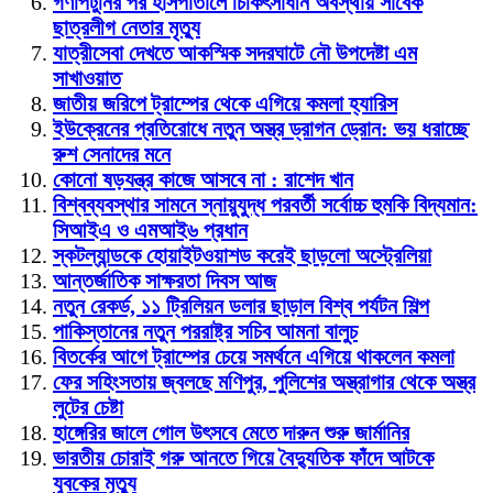
গণপিটুনির পর হাসপাতালে চিকিৎসাধীন অবস্থায় সাবেক
ছাত্রলীগ নেতার মৃত্যু
যাত্রীসেবা দেখতে আকস্মিক সদরঘাটে নৌ উপদেষ্টা এম
সাখাওয়াত
জাতীয় জরিপে ট্রাম্পের থেকে এগিয়ে কমলা হ্যারিস
ইউক্রেনের প্রতিরোধে নতুন অস্ত্র ড্রাগন ড্রোন: ভয় ধরাচ্ছে
রুশ সেনাদের মনে
কোনো ষড়যন্ত্র কাজে আসবে না : রাশেদ খান
বিশ্বব্যবস্থার সামনে স্নায়ুযুদ্ধ পরবর্তী সর্বোচ্চ হুমকি বিদ্যমান:
সিআইএ ও এমআই৬ প্রধান
স্কটল্যান্ডকে হোয়াইটওয়াশড করেই ছাড়লো অস্ট্রেলিয়া
আন্তর্জাতিক সাক্ষরতা দিবস আজ
নতুন রেকর্ড, ১১ ট্রিলিয়ন ডলার ছাড়াল বিশ্ব পর্যটন শিল্প
পাকিস্তানের নতুন পররাষ্ট্র সচিব আমনা বালুচ
বিতর্কের আগে ট্রাম্পের চেয়ে সমর্থনে এগিয়ে থাকলেন কমলা
ফের সহিংসতায় জ্বলছে মণিপুর, পুলিশের অস্ত্রাগার থেকে অস্ত্র
লুটের চেষ্টা
হাঙ্গেরির জালে গোল উৎসবে মেতে দারুন শুরু জার্মানির
ভারতীয় চোরাই গরু আনতে গিয়ে বৈদ্যুতিক ফাঁদে আটকে
যুবকের মৃত্যু