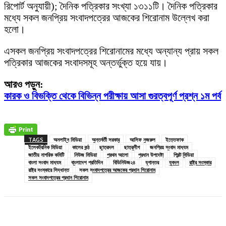
রিপোর্ট অনুযায়ী); দৈনিক পত্রিকার সংখ্যা ১৩১১টি। দৈনিক পত্রিকার
মধ্যে সকল জনপ্রিয় সংবাদপত্রের আজকের শিরোনাম উল্লেখ করা
হলো।
এসকল জনপ্রিয় সংবাদপত্রের শিরোনামের মধ্যে অন্যান্য প্রায় সকল
পত্রিকার আজকের সংবাদসমূহ অন্তর্ভুক্ত হয়ে যায়।
আরও পড়ুন:
কারক ও বিভক্তি থেকে বিভিন্ন পরীক্ষায় আসা গুরত্বপূর্ণ প্রশ্ন ১ম পর্ব
TAGS
অনলাইন মিডিয়া
অন্তর্বর্তী সরকার
আসিফ নজরুল
ইত্তেফাক
ইলেকট্রনিক মিডিয়া
কালের কন্ঠ
ছাত্রদল
ছাত্রলীগ
জনপ্রিয় সংবাদ মাধ্যম
জাতীয় নাগরিক কমিটি
নিউজ মিডিয়া
প্রথম আলো
প্রধান উপদেষ্টা
প্রিন্ট মিডিয়া
বাংলা সংবাদ মাধ্যম
বাংলাদেশ প্রতিদিন
বিডিনিউজ২৪
যুগান্তর
যুবদল
রাষ্ট্র সংস্কার
রাষ্ট্র সংস্কারে সিদ্ধান্ত
সকল সংবাদপত্রের আজকের প্রধান শিরোনাম
সকল সংবাদপত্রের প্রধান শিরোনাম
Facebook
X
Pinterest
WhatsApp