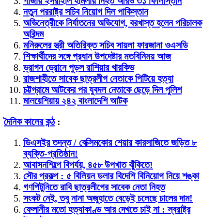
গাজায় ইসরাইলি হামলায় নিহত আরও ৩১ ফিলিস্তিনি
নতুন পররাষ্ট্র সচিব নিয়োগ দিল পাকিস্তান
অভিনেত্রীকে নির্যাতনের অভিযোগ, বরখাস্ত হলেন পরিচালক
অরিন্দম
মনিরুলের স্ত্রী অতিরিক্ত সচিব সায়লা ফারজানা ওএসডি
শিক্ষার্থীদের সঙ্গে প্রধান উপদেষ্টার মতবিনিময় আজ
ড্রাগন ড্রোনে পুড়ল রাশিয়ার খারকিভ
রাজশাহীতে সাবেক ছাত্রলীগ নেতাকে পিটিয়ে হত্যা
চট্টগ্রামে আটকের পর যুবদল নেতাকে ছেড়ে দিল পুলিশ
মালয়েশিয়ায় ২৪২ বাংলাদেশি আটক
দৈনিক কালের কন্ঠ
:
ডিএসইর তদন্ত / বেক্সিমকোর শেয়ার কারসাজিতে জড়িত ৮
ব্যক্তি-প্রতিষ্ঠান!
আবাসনশিল্পে বিপর্যয়, ৪৫৮ উপখাত ঝুঁকিতে!
সৌর প্রকল্প : ৫ বিলিয়ন ডলার বিদেশি বিনিয়োগ নিয়ে শঙ্কা
গণপিটুনিতে রাবি ছাত্রলীগের সাবেক নেতা নিহত
সংকট নেই, তবু নানা অজুহাতে বেড়েই চলেছে চালের দাম!
ফেলানীর মতো হত্যাকাণ্ড আর দেখতে চাই না : স্বরাষ্ট্র