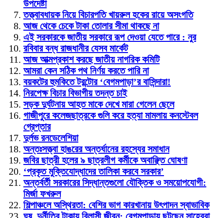
উপদেষ্টা
তত্ত্বাবধায়ক নিয়ে বিচারপতি খায়রুল হকের রায়ে অসংগতি
আজ থেকে চেকে টাকা তোলার সীমা থাকছে না
এই সরকারকে জাতীয় সরকারে রূপ দেওয়া যেতে পারে : নুর
রবিবার বন্ধ রাজধানীর যেসব মার্কেট
আজ আত্মপ্রকাশ করছে জাতীয় নাগরিক কমিটি
আমরা কেন সঠিক পথ নির্ণয় করতে পারি না
বয়কটের হুমকিতে টরন্টোর ‘বেগমপাড়া’র বাসিন্দারা!
নিরপেক্ষ বিচার বিভাগীয় তদন্ত চাই
সড়ক দুর্ঘটনায় আহত মাকে দেখে মারা গেলেন ছেলে
গাজীপুরে কলেজছাত্রকে গুলি করে হত্যা মামলায় কনস্টেবল
গ্রেপ্তার
দুর্লভ রনডেলেশিয়া
অন্তঃসত্ত্বা হাঙরের অন্তর্ধানের রহস্যের সমাধান
জবির ছাত্রী হলের ৯ ছাত্রলীগ কর্মীকে অবাঞ্ছিত ঘোষণা
‘প্রকৃত মুক্তিযোদ্ধাদের তালিকা করবে সরকার’
অন্তর্বর্তী সরকারের সিদ্ধান্তগুলো যৌক্তিক ও সময়োপযোগী:
মির্জা ফখরুল
শিল্পাঞ্চলে অস্থিরতা: বেশির ভাগ কারখানায় উৎপাদন স্বাভাবিক
ঘুষ, দুর্নীতির টাকায় বিলাসী জীবন: বেগমপাড়ায় ছুটছেন সাহেবরা