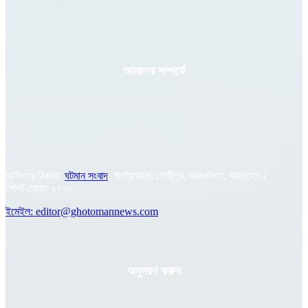
আমাদের সম্পর্কে
"ঘটমান সংবাদ" একটি অনলাইন বাংলা সংবাদ মাধ্যম। "সত্যের পথে সময়ের সাথে" স্লোগান নিয়ে
দায়িত্বে সচেষ্ট থাকার প্রত্যয়ে।
যোগাযোগ:
অফিসের ঠিকানা:
ঘটমান সংবাদ
, ঘাটেরকোনা, গৌরীপুর, ময়মনসিংহ, বাংলাদেশ।
পোস্ট কোড: ২২৭০
ইমেইল: editor@ghotomannews.com
অনুসরণ করুন