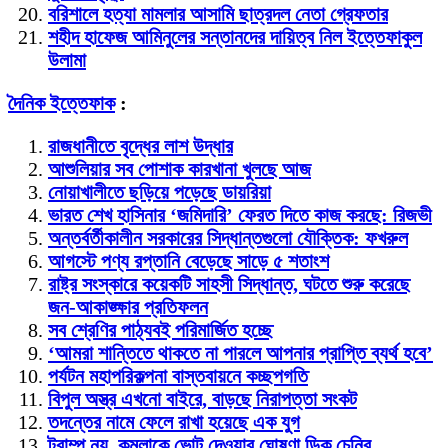
বরিশালে হত্যা মামলার আসামি ছাত্রদল নেতা গ্রেফতার
শহীদ হাফেজ আমিনুলের সন্তানদের দায়িত্ব নিল ইত্তেফাকুল
উলামা
দৈনিক ইত্তেফাক
:
রাজধানীতে বৃদ্ধের লাশ উদ্ধার
আশুলিয়ার সব পোশাক কারখানা খুলছে আজ
নোয়াখালীতে ছড়িয়ে পড়েছে ডায়রিয়া
ভারত শেখ হাসিনার ‘জমিদারি’ ফেরত দিতে কাজ করছে: রিজভী
অন্তর্বর্তীকালীন সরকারের সিদ্ধান্তগুলো যৌক্তিক: ফখরুল
আগস্টে পণ্য রপ্তানি বেড়েছে সাড়ে ৫ শতাংশ
রাষ্ট্র সংস্কারে কয়েকটি সাহসী সিদ্ধান্ত, ঘটতে শুরু করেছে
জন-আকাঙ্ক্ষার প্রতিফলন
সব শ্রেণির পাঠ্যবই পরিমার্জিত হচ্ছে
‘আমরা শান্তিতে থাকতে না পারলে আপনার প্রাপ্তি ব্যর্থ হবে’
পর্যটন মহাপরিকল্পনা বাস্তবায়নে কচ্ছপগতি
বিপুল অস্ত্র এখনো বাইরে, বাড়ছে নিরাপত্তা সংকট
তদন্তের নামে ফেলে রাখা হয়েছে এক যুগ
ট্রাম্প নয়, কমলাকে ভোট দেওয়ার ঘোষণা ডিক চেনির