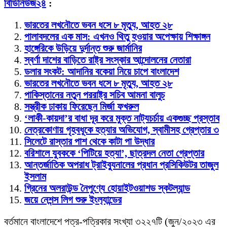
বিডিনিউজ২৪
:
ভারতের লখনৌতে ভবন ধসে ৮ মৃত্যু, আহত ২৮
পালাবদলের এক মাস: এখনও থিতু হওয়ার অপেক্ষায় শিক্ষাঙ্গন
হাঙ্গেরিকে উড়িয়ে দুর্দান্ত শুরু জার্মানির
স্বর্ণা দাশের বাড়িতে রাষ্ট্র সংস্কার আন্দোলনের নেতারা
ডলার সংকট: আদানির বকেয়া নিয়ে চাপে বাংলাদেশ
ভারতের লখনৌতে ভবন ধসে ৮ মৃত্যু, আহত ২৮
পাকিস্তানের নতুন পররাষ্ট্র সচিব আমনা বালুচ
সস্ত্রীক ঢাকায় ফিরেছেন মির্জা ফখরুল
‘লাকী-কায়দা’র বাধা দূর করে মুক্ত নাট্যচর্চায় একগুচ্ছ প্রস্তাব
নেত্রকোণায় গৃহবধূকে হত্যার অভিযোগ, স্বামীসহ গ্রেপ্তার ৩
সিলেটে রাস্তার পাশ থেকে কাটা পা উদ্ধার
বরিশালে যুবককে ‘পিটিয়ে হত্যা’, ছাত্রদল নেতা গ্রেপ্তার
আন্তর্জাতিক অপরাধ ট্রাইব্যুনালের প্রধান প্রসিকিউটর তাজুল
ইসলাম
গ্রিনের অলরাউন্ড নৈপুণ্যে হোয়াইটওয়াশড স্কটল্যান্ড
জয়ে নেশন্স লিগ শুরু ইংল‍্যান্ডের
বর্তমানে বাংলাদেশে পত্র-পত্রিকার সংখ্যা ৩২২৭টি (জুন/২০২৩ এর