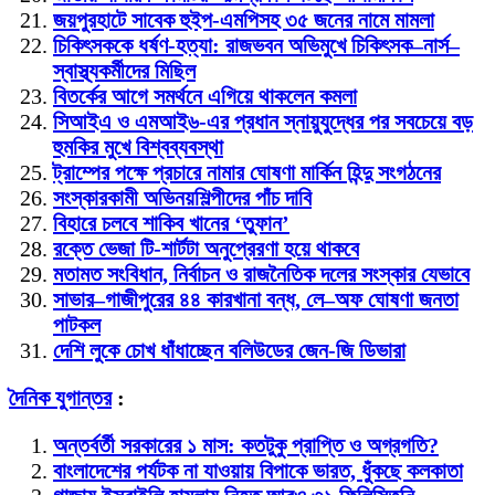
জয়পুরহাটে সাবেক হুইপ-এমপিসহ ৩৫ জনের নামে মামলা
চিকিৎসককে ধর্ষণ-হত্যা: রাজভবন অভিমুখে চিকিৎসক–নার্স–
স্বাস্থ্যকর্মীদের মিছিল
বিতর্কের আগে সমর্থনে এগিয়ে থাকলেন কমলা
সিআইএ ও এমআই৬-এর প্রধান স্নায়ুযুদ্ধের পর সবচেয়ে বড়
হুমকির মুখে বিশ্বব্যবস্থা
ট্রাম্পের পক্ষে প্রচারে নামার ঘোষণা মার্কিন হিন্দু সংগঠনের
সংস্কারকামী অভিনয়শিল্পীদের পাঁচ দাবি
বিহারে চলবে শাকিব খানের ‘তুফান’
রক্তে ভেজা টি-শার্টটা অনুপ্রেরণা হয়ে থাকবে
মতামত
সংবিধান, নির্বাচন ও রাজনৈতিক দলের সংস্কার যেভাবে
সাভার–গাজীপুরের ৪৪ কারখানা বন্ধ, লে–অফ ঘোষণা জনতা
পাটকল
দেশি লুকে চোখ ধাঁধাচ্ছেন বলিউডের জেন-জি ডিভারা
দৈনিক যুগান্তর
:
অন্তর্বর্তী সরকারের ১ মাস: কতটুকু প্রাপ্তি ও অগ্রগতি?
বাংলাদেশের পর্যটক না যাওয়ায় বিপাকে ভারত, ধুঁকছে কলকাতা