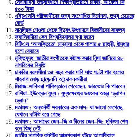
সেনাবাহিনী তত্ত্বাবধানে শিক্ষাপ্রতিষ্ঠানে চাকরি, আবেদন ফি
৫০০ টাকা
এইচএসসি পরীক্ষার্থীদের জন্য সংশোধিত নির্দেশনা, তথ্য চেয়েছে
বোর্ড
সামুদ্রিক শেওলা থেকে বিদ্যুৎ উৎপাদনে বিজ্ঞানীদের সাফল্য
ফ্যাসিবাদীরা কেন বিশ্ববিদ্যালয় ঘৃণা করেন
বিটিএস ‘আসক্তিতে’ মাদ্রাসা থেকে পালায় ৫ ছাত্রী, উদ্ধার
হলো যেভাবে
মুক্তিযুদ্ধ–জাতীয় সংগীতকে কটাক্ষ করার নিন্দা জানিয়ে ৪৮
নাগরিকের বিবৃতি
চাকরির বয়সসীমা ৩৫ বছর করার দাবি সাত ঘণ্টা পার হলেও
শাহবাগ মোড় ছাড়েননি আন্দোলনকারীরা
মিরাজ–সাকিবরা পাকিস্তানে পেরেছেন, ভারতেও কি পারবেন
রাশিয়া–ইউক্রেন যুদ্ধ : যুদ্ধক্ষেত্রে ভয়ংকর অস্ত্র ‘ড্রাগন
ড্রোন’
মতামত : অন্তর্বর্তী সরকারের এক মাস: যা ভালো লেগেছে,
যেখানে ঘাটতি রয়ে গেছে
মতামত : আমাদের জেন–জি ও চীনের জেন–জি: মুক্তির শেষ
বলে কিছু নেই
জাতীয় নাগরিক কমিটির আত্মপ্রকাশ ঘটছে আগামীকাল